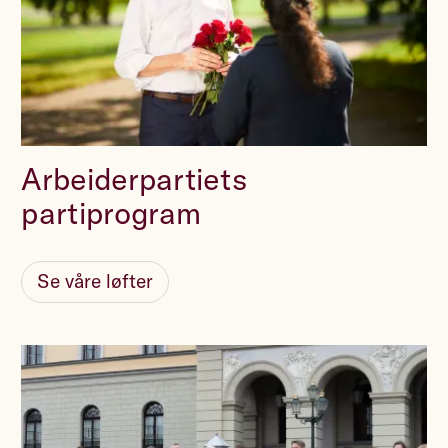
Arbeiderpartiet, Jonas Gahr Støre og andre
politikere.
Støtt Arbeiderpartiet
Arbeiderpartiets
Ved å gi 10000 kr eller mer til sammen i inneværende år,
offentliggjøres navnet mitt og kommunen jeg bor i på en
partiprogram
liste sammen med andre givere. Dersom jeg er medlem eller
frivillig lagres giverstatistikk sammen med min tidligere
registrerte informasjon.
Les detaljerte vilkår for betalingsløsningen Bambora
.
Se våre løfter
Les Arbeiderpartiets personvernerklæring
.