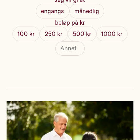
engangs
månedlig
beløp på kr
100 kr
250 kr
500 kr
1000 kr
Fullt navn
Send kvittering på e-post
Ja, jeg vil få oppdateringer på e-post fra