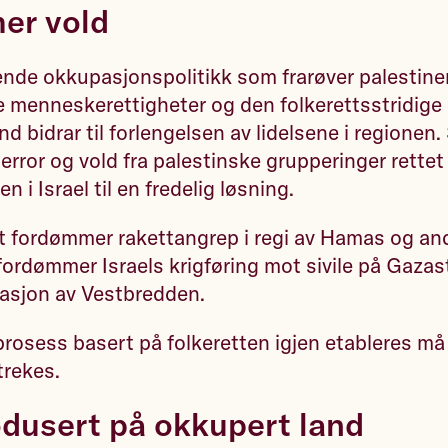
er vold
ende okkupasjonspolitikk som frarøver palestine
 menneskerettigheter og den folkerettsstridige
d bidrar til forlengelsen av lidelsene i regionen
error og vold fra palestinske grupperinger rettet 
en i Israel til en fredelig løsning.
et fordømmer rakettangrep i regi av Hamas og an
 fordømmer Israels krigføring mot sivile på Gazas
pasjon av Vestbredden.
sprosess basert på folkeretten igjen etableres må 
trekes.
odusert på okkupert land