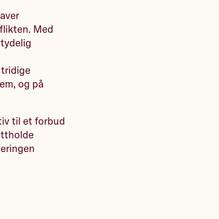
raver
flikten. Med
 tydelig
tridige
lem, og på
iv til et forbud
ettholde
jeringen