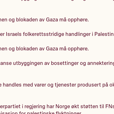
en og blokaden av Gaza må opphøre.
r Israels folkerettsstridige handlinger i Palestin
en og blokaden av Gaza må opphøre.
tanse utbyggingen av bosettinger og annekterin
e handles med varer og tjenester produsert på 
rpartiet i regjering har Norge økt støtten til FN
isasjon for palestinske flyktninger.