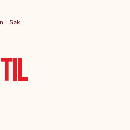
en
Søk
til