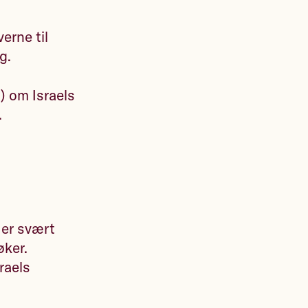
erne til
g.
) om Israels
.
 er svært
øker.
raels