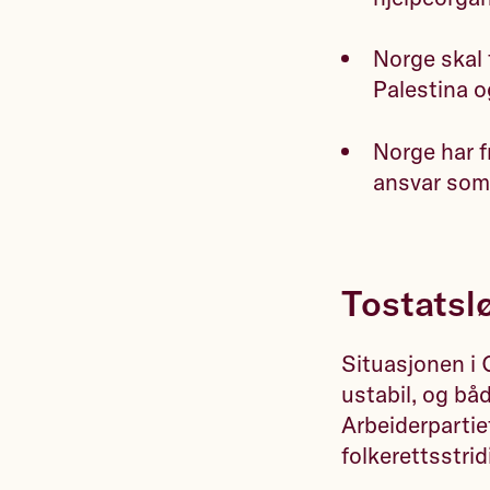
Norge skal 
Palestina o
Norge har f
ansvar som
Tostatslø
Situasjonen i 
ustabil, og bå
Arbeiderpartie
folkerettsstrid