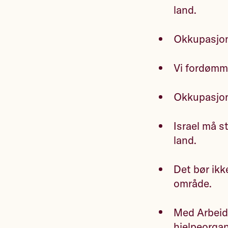
land.
Okkupasjon
Vi fordømme
Okkupasjon
Israel må s
land.
Det bør ikk
område.
Med Arbeide
hjelpeorgan