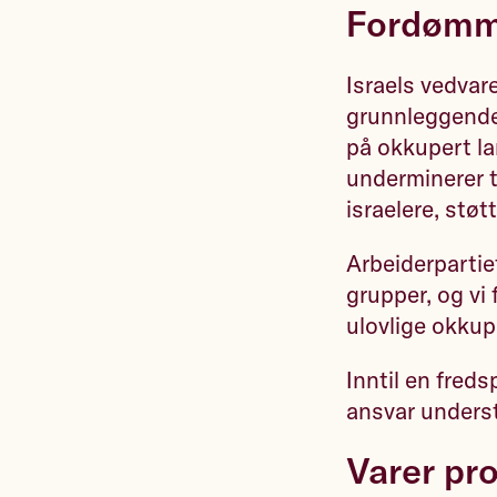
Fordømm
Israels vedvar
grunnleggende
på okkupert lan
underminerer t
israelere, støtt
Arbeiderparti
grupper, og vi
ulovlige okku
Inntil en fred
ansvar unders
Varer pr