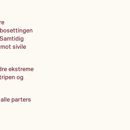
re
 bosettingen
. Samtidig
mot sivile
dre ekstreme
tripen og
alle parters