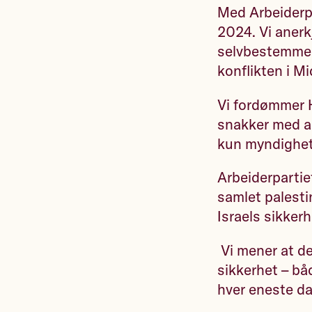
Med Arbeiderpa
2024. Vi anerkj
selvbestemmels
konflikten i Mi
Vi fordømmer H
snakker med all
kun myndighete
Arbeiderpartie
samlet palesti
Israels sikkerh
Vi mener at de
sikkerhet – båd
hver eneste da