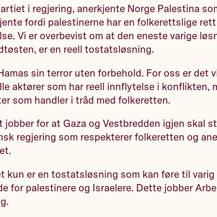
rtiet i regjering, anerkjente Norge Palestina som
ente fordi palestinerne har en folkerettslige rett 
e. Vi er overbevist om at den eneste varige løs
dtøsten, er en reell tostatsløsning.
amas sin terror uten forbehold. For oss er det v
e aktører som har reell innflytelse i konflikten, 
r som handler i tråd med folkeretten.
t jobber for at Gaza og Vestbredden igjen skal s
nsk regjering som respekterer folkeretten og an
et.
t kun er en tostatsløsning som kan føre til varig
e for palestinere og Israelere. Dette jobber Arbe
g.