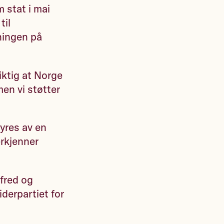
 stat i mai
til
ningen på
iktig at Norge
men vi støtter
tyres av en
erkjenner
 fred og
iderpartiet for