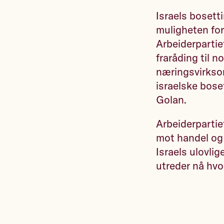
Israels bosetti
muligheten for
Arbeiderpartiet
fraråding til 
næringsvirksom
israelske bose
Golan.
Arbeiderpartiet
mot handel og
Israels ulovli
utreder nå hv