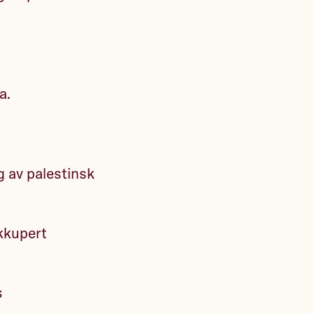
a.
g av palestinsk
okkupert
s