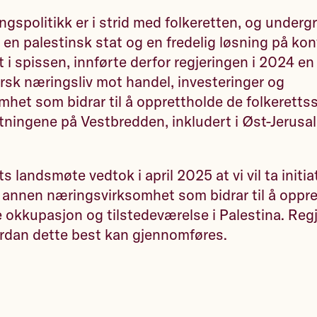
ngspolitikk er i strid med folkeretten, og underg
 en palestinsk stat og en fredelig løsning på kon
 i spissen, innførte derfor regjeringen i 2024 en
norsk næringsliv mot handel, investeringer og
het som bidrar til å opprettholde de folkerettss
tningene på Vestbredden, inkludert i Øst-Jerusa
s landsmøte vedtok i april 2025 at vi vil ta initiat
 annen næringsvirksomhet som bidrar til å oppr
ge okkupasjon og tilstedeværelse i Palestina. Reg
ordan dette best kan gjennomføres.