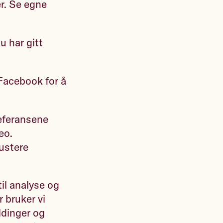
r. Se egne
u har gitt
Facebook for å
referansene
eo.
justere
il analyse og
r bruker vi
ldinger og