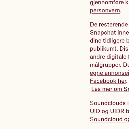
gjennomføre k
personvern
.
De resterende
Snapchat innebæ
dine tidligere 
publikum). Dis
andre digitale
målgrupper. D
egne annonsein
Facebook her
.
Les mer om S
Soundclouds in
UID og UIDR b
Soundcloud og