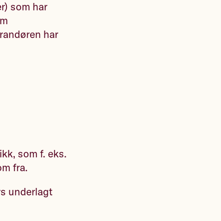
r) som har
om
erandøren har
kk, som f. eks.
om fra.
rs underlagt