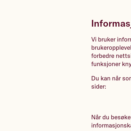
Informas
Vi bruker info
brukeropplevel
forbedre netts
funksjoner knyt
Du kan når som
sider:
Når du besøker
informasjonskap