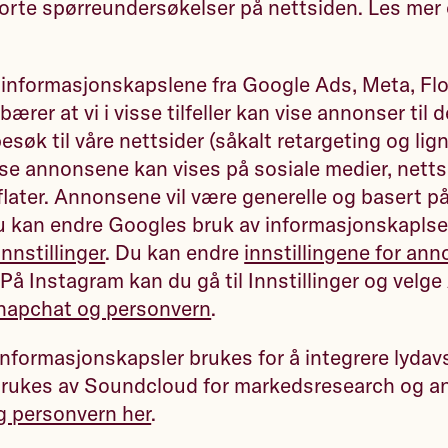
orte spørreundersøkelser på nettsiden. Les me
 informasjonskapslene fra Google Ads, Meta, Flo
rer at vi i visse tilfeller kan vise annonser til 
besøk til våre nettsider (såkalt retargeting og li
se annonsene kan vises på sosiale medier, nettsi
 flater. Annonsene vil være generelle og basert p
u kan endre Googles bruk av informasjonskapls
nstillinger
. Du kan endre
innstillingene for ann
 På Instagram kan du gå til Innstillinger og velg
napchat og personvern
.
formasjonskapsler brukes for å integrere lydavsp
rukes av Soundcloud for markedsresearch og a
 personvern her
.