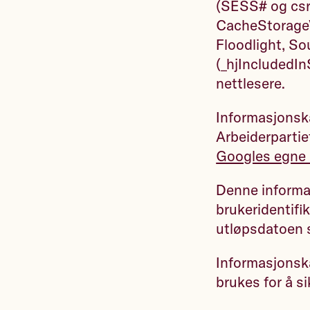
(SESS# og csr
CacheStorageVe
Floodlight, S
(_hjIncludedIn
nettlesere.
Informasjonska
Arbeiderpartie
Googles egne 
Denne informas
brukeridentifik
utløpsdatoen 
Informasjonska
brukes for å s