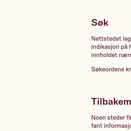
Søk
Nettstedet lag
indikasjon på 
innholdet nær
Søkeordene kn
Tilbakem
Noen steder fi
fant informasj