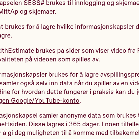
apselen SESS# brukes til innlogging og skjemae
MittAp og skjemaer.
brukes for å lagre hvilke informasjonskapsler d
lagre.
thEstimate brukes på sider som viser video fra 
valiteten på videoen som spilles av.
masjonskapsler brukes for å lagre avspillingsp
samler også selv inn data når du spiller av en vid
ine for hvordan dette fungerer i praksis kan du 
egen Google/YouTube-konto
.
masjonskapsel samler anonyme data som brukes t
ettsiden. Disse lagres i 365 dager. I noen tilfelle
r å gi deg muligheten til å komme med tilbakeme