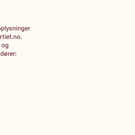
pplysninger
rtiet.no.
t og
dører: