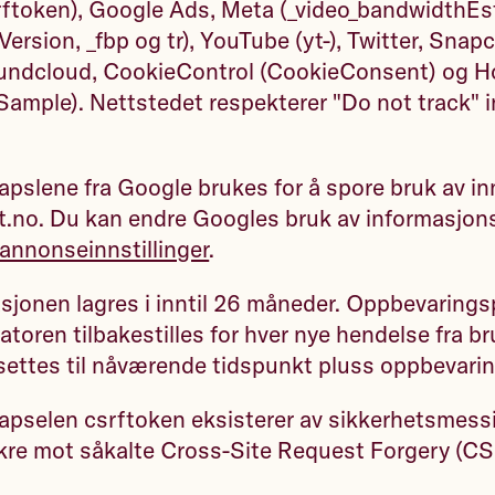
ftoken), Google Ads, Meta (_video_bandwidthEs
rsion, _fbp og tr), YouTube (yt-), Twitter, Snapch
oundcloud, CookieControl (CookieConsent) og Ho
Sample). Nettstedet respekterer "Do not track" in
pslene fra Google brukes for å spore bruk av in
t.no. Du kan endre Googles bruk av informasjon
annonseinnstillinger
.
jonen lagres i inntil 26 måneder. Oppbevarings
atoren tilbakestilles for hver nye hendelse fra br
settes til nåværende tidspunkt pluss oppbevari
pselen csrftoken eksisterer av sikkerhetsmessi
ikre mot såkalte Cross-Site Request Forgery (C