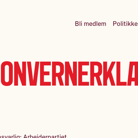
Bli medlem
Politikk
onvernerkl
varlig: Arbeiderpartiet