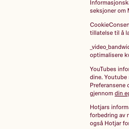
Informasjonsk
seksjoner om 
CookieConsent 
tillatelse til å 
_video_bandwid
optimalisere k
YouTubes infor
dine. Youtube 
Preferansene d
gjennom
din 
Hotjars infor
forbedring av n
også Hotjar fo