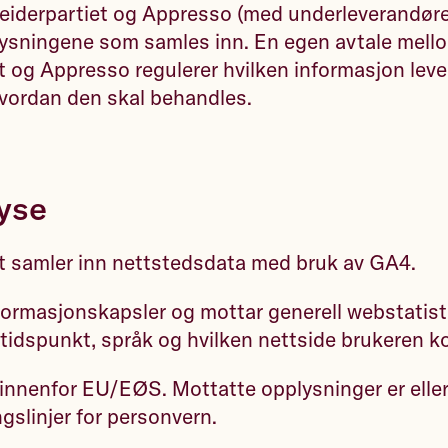
beiderpartiet og Appresso (med underleverandøre
plysningene som samles inn. En egen avtale mell
t og Appresso regulerer hvilken informasjon lev
 hvordan den skal behandles.
yse
et samler inn nettstedsdata med bruk av GA4.
ormasjonskapsler og mottar generell webstatisti
 tidspunkt, språk og hvilken nettside brukeren k
innenfor EU/EØS. Mottatte opplysninger er elle
gslinjer for personvern.