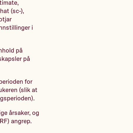
timate,
at (sc-),
tjar
nstillinger i
nhold på
skapsler på
perioden for
ukeren (slik at
ngsperioden).
ge årsaker, og
SRF) angrep.