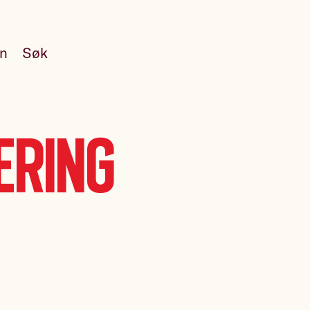
en
Søk
æring