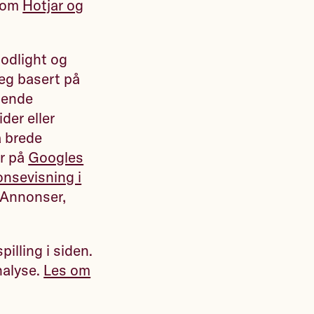
r om
Hotjar og
odlight og
deg basert på
gnende
der eller
å brede
er på
Googles
onsevisning i
e Annonser,
illing i siden.
nalyse.
Les om