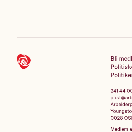
Bli med
Politisk
Politike
241 44 0
post@arbe
Arbeiderp
Youngsto
0028 OS
Medlem 