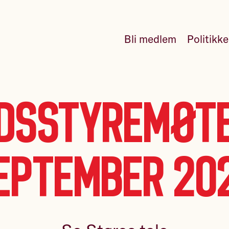
Bli medlem
Politikk
dsstyremøte
eptember 20