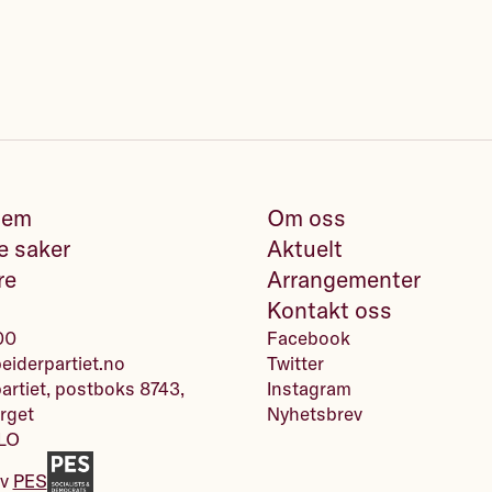
lem
Om oss
e saker
Aktuelt
re
Arrangementer
Kontakt oss
00
Facebook
iderpartiet.no
Twitter
artiet, postboks 8743,
Instagram
rget
Nyhetsbrev
LO
av
PES