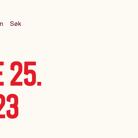
en
Søk
 25.
23