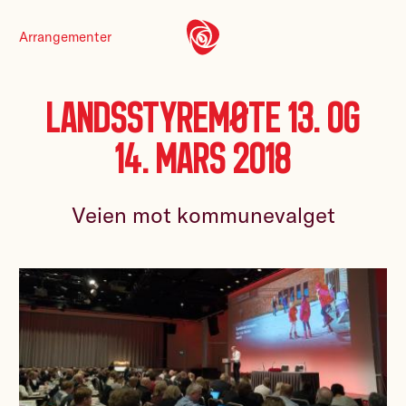
Arrangementer
Landsstyremøte 13. og
14. mars 2018
Veien mot kommunevalget