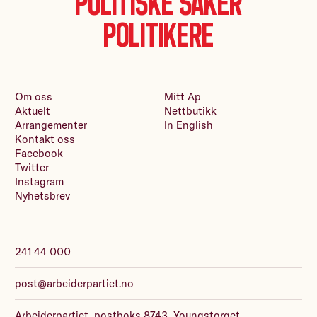
Politiske saker
Politikere
Om oss
Mitt Ap
Aktuelt
Nettbutikk
Arrangementer
In English
Kontakt oss
Facebook
Twitter
Instagram
Nyhetsbrev
241 44 000
post@arbeiderpartiet.no
Arbeiderpartiet, postboks 8743, Youngstorget