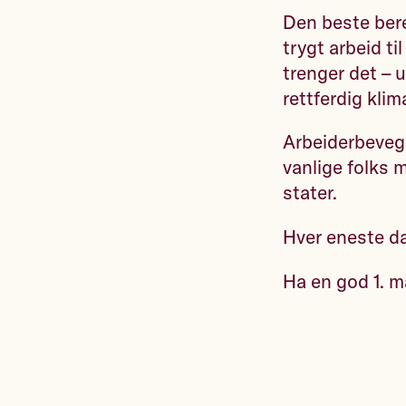
Den beste bere
trygt arbeid ti
trenger det – 
rettferdig kli
Arbeiderbevege
vanlige folks mu
stater.
Hver eneste dag
Ha en god 1. m