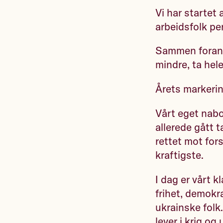
Vi har startet 
arbeidsfolk pe
Sammen forandr
mindre, ta hele
Årets markering
Vårt eget nabo
allerede gått 
rettet mot for
kraftigste.
I dag er vårt k
frihet, demokra
ukrainske folk.
lever i krig og