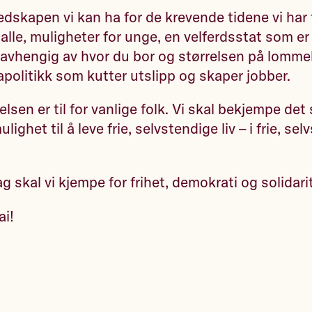
dskapen vi kan ha for de krevende tidene vi har 
l alle, muligheter for unge, en velferdsstat som er
uavhengig av hvor du bor og størrelsen på lomm
mapolitikk som kutter utslipp og skaper jobber.
lsen er til for vanlige folk. Vi skal bekjempe de
lighet til å leve frie, selvstendige liv – i frie, se
 skal vi kjempe for frihet, demokrati og solidari
ai!