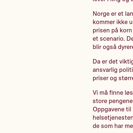
Norge er et la
kommer ikke un
prisen på korn
et scenario. De
blir også dyrer
Da er det viktig
ansvarlig poli
priser og stør
Vi må finne lø
store pengene 
Oppgavene til f
helsetjenesten
de som har mes