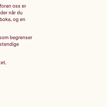
foran oss er
 der når du
eboka, og en
t som begrenser
lvstendige
tet.