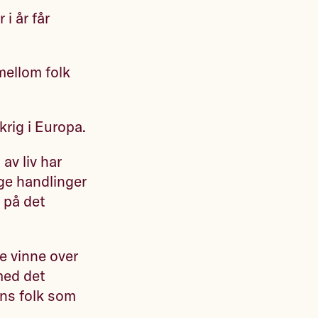
 i år får
mellom folk
krig i Europa.
av liv har
ige handlinger
 på det
ne vinne over
 med det
ens folk som