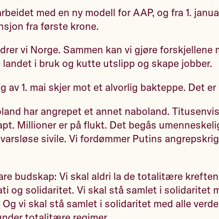
arbeidet med en ny modell for AAP, og fra 1. januar
nsjon fra første krone.
er vi Norge. Sammen kan vi gjøre forskjellene 
 landet i bruk og kutte utslipp og skape jobber.
 av 1. mai skjer mot et alvorlig bakteppe. Det er 
land har angrepet et annet naboland. Titusenvis 
tapt. Millioner er på flukt. Det begås umenneskel
svarsløse sivile. Vi fordømmer Putins angrepskrig
lare budskap: Vi skal aldri la de totalitære krefte
ti og solidaritet. Vi skal stå samlet i solidaritet
 Og vi skal stå samlet i solidaritet med alle verd
 under totalitære regimer.