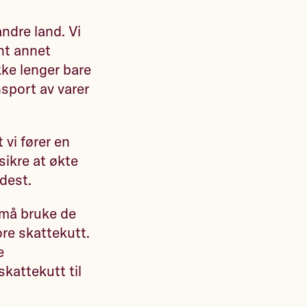
ndre land. Vi
nt annet
kke lenger bare
nsport av varer
t vi fører en
sikre at økte
rdest.
 må bruke de
ore skattekutt.
e
kattekutt til