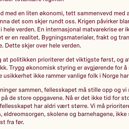
nd med en liten økonomi, tett sammenvevd med a
na det som skjer rundt oss. Krigen påvirker bla
 i hele verden. En internasjonal matvarekrise er i
t er en realitet. Bygningsmaterialer, frakt og tra
e. Dette skjer over hele verden.
 at politikken prioriterer det viktigste først, og a
tikk. Trygg økonomisk styring er avgjørende for å 
re usikkerhet ikke rammer vanlige folk i Norge ha
sninger sammen, fellesskapet må stille opp og vi
på de store oppgavene. Nå er det ikke tid for st
ellesskapet har aldri vært større. Vi må prioriter
, eldreomsorgen, skolene og barnehagene, ikke s
t fra før.