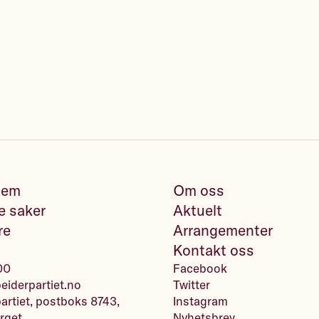
lem
Om oss
e saker
Aktuelt
re
Arrangementer
Kontakt oss
00
Facebook
iderpartiet.no
Twitter
artiet, postboks 8743,
Instagram
rget
Nyhetsbrev