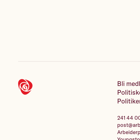
Bli med
Politisk
Politike
241 44 0
post@arbe
Arbeiderp
Youngsto