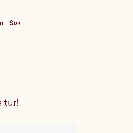
en
Søk
 tur!