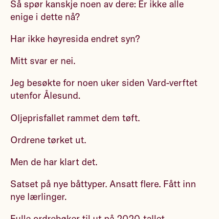
Så spør kanskje noen av dere: Er ikke alle
enige i dette nå?
Har ikke høyresida endret syn?
Mitt svar er nei.
Jeg besøkte for noen uker siden Vard-verftet
utenfor Ålesund.
Oljeprisfallet rammet dem tøft.
Ordrene tørket ut.
Men de har klart det.
Satset på nye båttyper. Ansatt flere. Fått inn
nye lærlinger.
Fulle ordrebøker til ut på 2020-tallet.