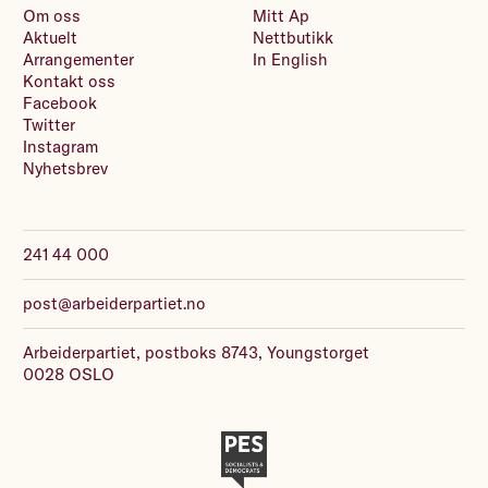
er medlem eller frivillig lagres giverstatistikk sammen
Om oss
Mitt Ap
med min tidligere registrerte informasjon.
Aktuelt
Nettbutikk
Les detaljerte vilkår for betalingsløsningen Bambora
.
Arrangementer
In English
Les Arbeiderpartiets personvernerklæring
.
Kontakt oss
Facebook
Twitter
Instagram
Nyhetsbrev
241 44 000
post@arbeiderpartiet.no
Arbeiderpartiet, postboks 8743, Youngstorget
0028 OSLO