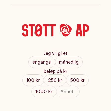
Støtt *A* Ap
Jeg vil gi et
engangs
månedlig
beløp på kr
100 kr
250 kr
500 kr
1000 kr
Fullt navn