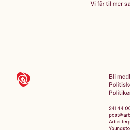
Vi får til mer
Bli med
Politisk
Politike
241 44 0
post@arbe
Arbeiderp
Youngsto