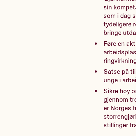
sin kompeta
som i dag s
tydeligere 
bringe utda
Føre en akt
arbeidsplas
ringvirknin
Satse på ti
unge i arbe
Sikre høy o
gjennom tre
er Norges f
storrengjøri
stillinger f