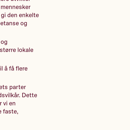
få mennesker
 gi den enkelte
petanse og
 og
større lokale
 å få flere
ets parter
svilkår. Dette
 vi en
e faste,