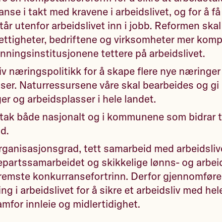
nse i takt med kravene i arbeidslivet, og for å 
tår utenfor arbeidslivet inn i jobb. Reformen skal
rettigheter, bedriftene og virksomheter mer kom
nningsinstitusjonene tettere på arbeidslivet.
iv næringspolitikk for å skape flere nye næringer
ser. Naturressursene våre skal bearbeides og gi 
ger og arbeidsplasser i hele landet.
ltak både nasjonalt og i kommunene som bidrar til
id.
rganisasjonsgrad, tett samarbeid med arbeidsliv
partssamarbeidet og skikkelige lønns- og arbeid
remste konkurransefortrinn. Derfor gjennomfører
ng i arbeidslivet for å sikre et arbeidsliv med hel
ramfor innleie og midlertidighet.