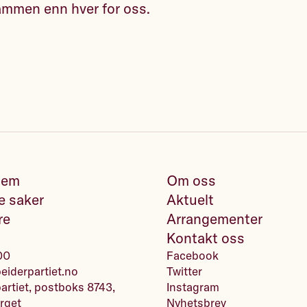
 sammen enn hver for oss.
lem
Om oss
e saker
Aktuelt
re
Arrangementer
Kontakt oss
00
Facebook
iderpartiet.no
Twitter
artiet, postboks 8743,
Instagram
rget
Nyhetsbrev