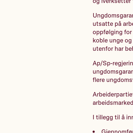
og iverksette
Ungdomsgaranti
utsatte på arbe
oppfølging for
koble unge og 
utenfor har be
Ap/Sp-regjering
ungdomsgaranti
flere ungdomsv
Arbeiderpartiet
arbeidsmarke
I tillegg til å
Gjennomføre