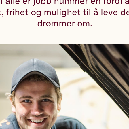
il alle er jobb nummer én fordi a
 frihet og mulighet til å leve de
drømmer om.