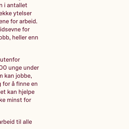
 i antallet
ekke ytelser
ene for arbeid.
eidsevne for
jobb, heller enn
 utenfor
 000 unge under
m kan jobbe,
 for å finne en
pet kan hjelpe
ke minst for
beid til alle