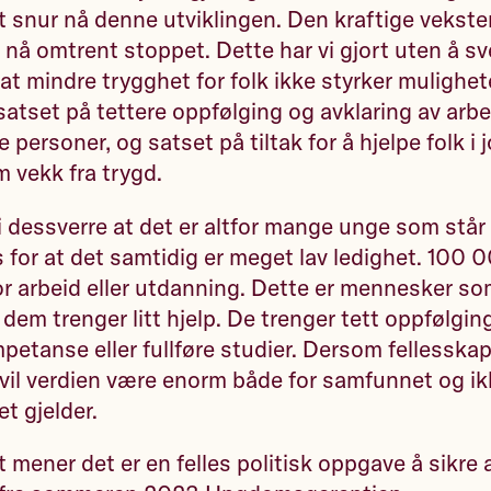
t snur nå denne utviklingen. Den kraftige veksten
 nå omtrent stoppet. Dette har vi gjort uten å sv
r at mindre trygghet for folk ikke styrker mulighet
 satset på tettere oppfølging og avklaring av arb
personer, og satset på tiltak for å hjelpe folk i 
 vekk fra trygd.
i dessverre at det er altfor mange unge som står
oss for at det samtidig er meget lav ledighet. 100
or arbeid eller utdanning. Dette er mennesker so
em trenger litt hjelp. De trenger tett oppfølging
mpetanse eller fullføre studier. Dersom fellesska
 vil verdien være enorm både for samfunnet og ik
 gjelder.
 mener det er en felles politisk oppgave å sikre ar