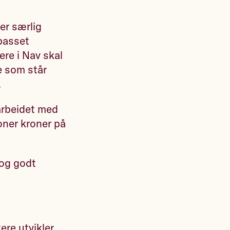
er særlig
lpasset
re i Nav skal
e som står
.
 arbeidet med
oner kroner på
 og godt
ere utvikler