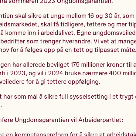
r fra sommeren 2023 Ungdomsgarantien.
en skal sikre at unge mellom 16 og 30 år, som 
idsmarkedet, skal få tidligere, tettere og mer ti
 å komme inn i arbeidslivet. Egne ungdomsveilede
bedrifter som trenger hverandre. Vi vet at mang
hov for å følges opp på en tett og tilpasset måte
en har allerede bevilget 175 millioner kroner til
 i 2023, og vil i 2024 bruke nærmere 400 milli
eiledere for å gi tettere oppfølging.
 har som mål å sikre full sysselsetting i et trygt
d.
 innføre Ungdomsgarantien vil Arbeiderpartiet:
 en kompetansereform for å sikre at arbeidstak