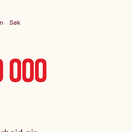
en
Søk
0 000