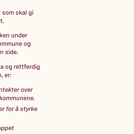
d som skal gi
et.
uken under
 kommune og
nn side.
a og rettferdig
m, er:
ntekter over
i kommunene.
er for å styrke
oppet