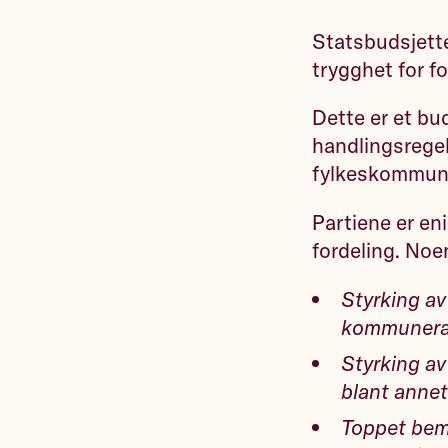
Statsbudsjette
trygghet for f
Dette er et bu
handlingsregel
fylkeskommunen
Partiene er eni
fordeling. Noe
Styrking av
kommuneram
Styrking av 
blant annet
Toppet bema