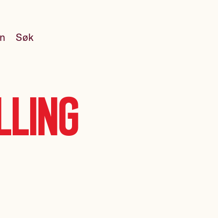
en
Søk
lling