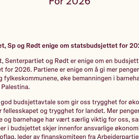
For 2026
et, Sp og Rødt enige om statsbudsjettet for 2
t, Senterpartiet og Rødt er enige om en budsjett
t for 2026. Partiene er enige om å gi mer penger 
 fylkeskommunene, øke bemanningen i barneh
 Palestina.
 god budsjettavtale som gir oss trygghet for øk
r fellesskapet og trygghet for landet. Mer penger 
og barnehage har vært særlig viktig for oss, sa
ger i budsjettet skjer innenfor ansvarlige økono
oflag, leder av finanskomiteen fra Arbeiderpartie