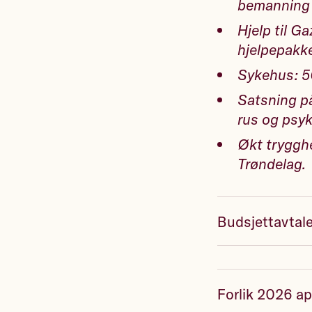
bemanning 
Hjelp til Ga
hjelpepakke
Sykehus: 50
Satsning på
rus og psyk
Økt trygghe
Trøndelag.
Budsjettavtale
Forlik 2026 ap