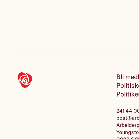
Bli med
Politisk
Politike
241 44 0
post@arbe
Arbeiderp
Youngsto