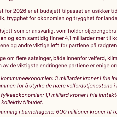
t for 2026 er et budsjett tilpasset en usikker ti
olk, trygghet for økonomien og trygghet for land
dsjett som er ansvarlig, som holder oljepengebr
en og som samtidig finner 4,1 milliarder mer til
e og andre viktige løft for partiene på rødgrø
ge om flere satsinger, både innenfor velferd, klim
n av de viktigste endringene partiene er enige o
 kommuneøkonomien: 3 milliarder kroner i frie in
men for å styrke de nære velferdstjenestene 
fylkesøkonomien: 1,1 milliard kroner i frie inntekt
 kollektiv tilbudet.
nning i barnehagene: 600 millioner kroner til t