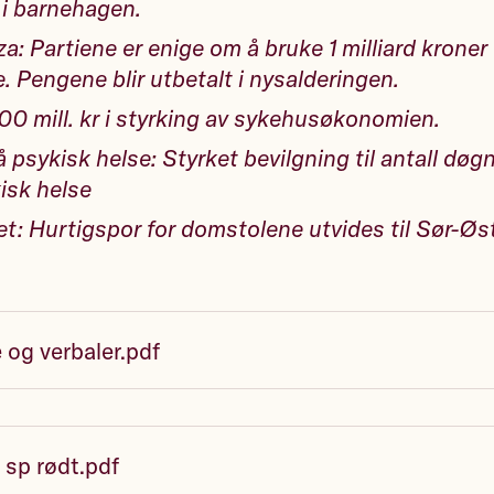
i barnehagen.
za: Partiene er enige om å bruke 1 milliard kroner 
. Pengene blir utbetalt i nysalderingen.
0 mill. kr i styrking av sykehusøkonomien.
 psykisk helse: Styrket bevilgning til antall døg
isk helse
t: Hurtigspor for domstolene utvides til Sør-Øs
 og verbaler.pdf
 sp rødt.pdf