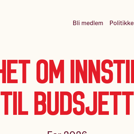
Bli medlem
Politikk
het om innsti
til budsjett