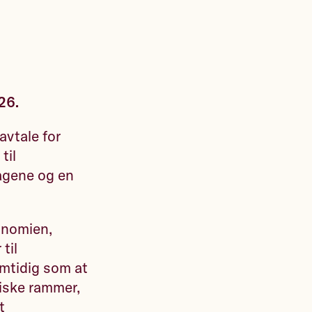
026.
avtale for
til
agene og en
onomien,
til
mtidig som at
miske rammer,
t