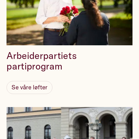
Arbeiderpartiet, Jonas Gahr Støre og andre
politikere.
Støtt Arbeiderpartiet
Arbeiderpartiets
Ved å gi 10000 kr eller mer til sammen i inneværende år,
offentliggjøres navnet mitt og kommunen jeg bor i på en
partiprogram
liste sammen med andre givere. Dersom jeg er medlem eller
frivillig lagres giverstatistikk sammen med min tidligere
registrerte informasjon.
Les detaljerte vilkår for betalingsløsningen Bambora
.
Se våre løfter
Les Arbeiderpartiets personvernerklæring
.