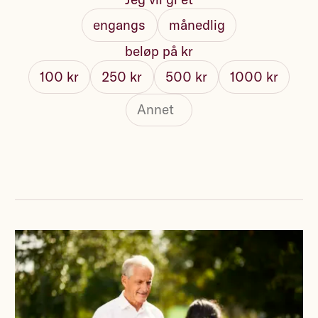
engangs
månedlig
beløp på kr
100 kr
250 kr
500 kr
1000 kr
Fullt navn
Send kvittering på e-post
Ja, jeg vil få oppdateringer på e-post fra